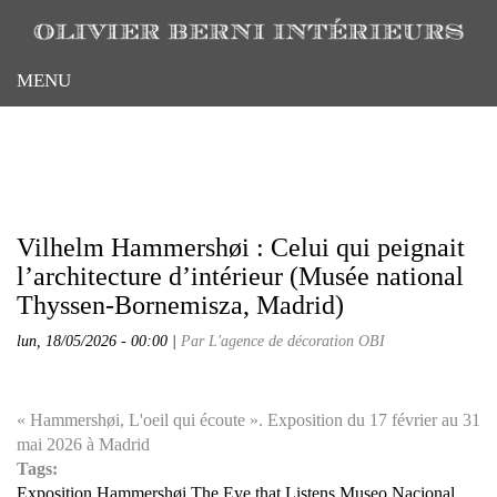
Aller
au
contenu
MENU
principal
Vilhelm Hammershøi : Celui qui peignait
l’architecture d’intérieur (Musée national
Thyssen-Bornemisza, Madrid)
lun, 18/05/2026 - 00:00 |
Par L'agence de décoration OBI
« Hammershøi, L'oeil qui écoute ». Exposition du 17 février au 31
mai 2026 à Madrid
Tags:
Exposition Hammershøi The Eye that Listens Museo Nacional