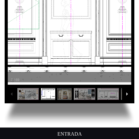
2
/
69
ENTRADA