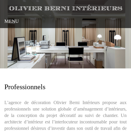
Pasar
al
contenido
MENU
principal
Professionnels
L’agence de décoration Olivier Berni Intérieurs propose aux
professionnels une solution globale d’aménagement d’intérieurs,
de la conception du projet décoratif au suivi de chantier. Un
architecte d’intérieur est l’interlocuteur incontournable pour tout
professionnel désireux d’investir dans son outil de travail afin de