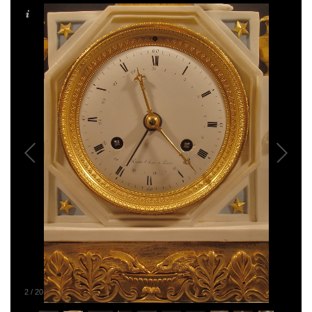
2
/
20