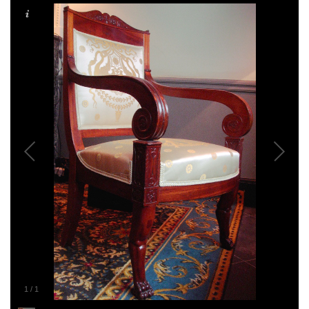
1
/
1