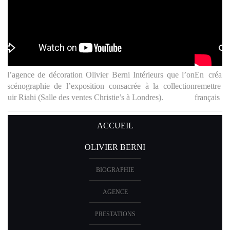
En créant la collection « Volanges », Olivier Berni a voulu
remettre à l’honneur le foisonnement créatif des styles décoratifs
français des 18e et 19e siècles. Ligne de passementerie disponible
chez « Houlès » en 10 couleurs.
ACCUEIL
OLIVIER BERNI
BIOGRAPHIE
AGENCE
PRESTATIONS