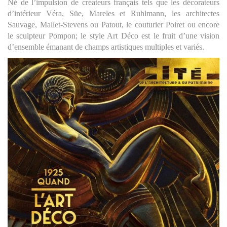
Né de l’impulsion de créateurs français tels que les décorateurs
d’intérieur Véra, Süe, Mareles et Ruhlmann, les architectes
Sauvage, Mallet-Stevens ou Patout, le couturier Poiret ou encore
le sculpteur Pompon; le style Art Déco est le fruit d’une vision
d’ensemble émanant de champs artistiques multiples et variés.