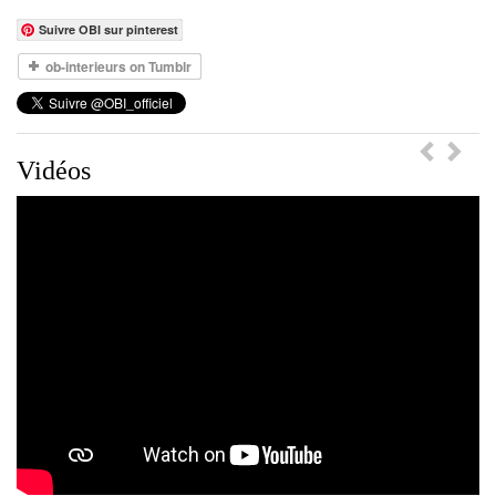
Suivre OBI sur pinterest
Previou
Ne
Vidéos