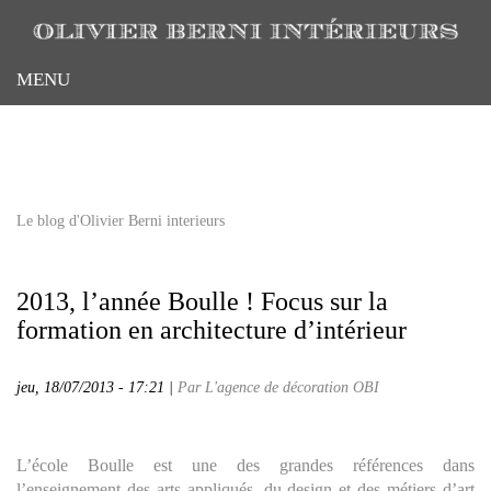
Aller
au
contenu
MENU
principal
Le blog d'Olivier Berni interieurs
2013, l’année Boulle ! Focus sur la
formation en architecture d’intérieur
jeu, 18/07/2013 - 17:21 |
Par L'agence de décoration OBI
L’école Boulle est une des grandes références dans
l’enseignement des arts appliqués, du design et des métiers d’art