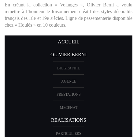
En créant la collection « Volanges », Olivier Berni a voulu
remettre à l’honneur le foisonnement créatif des styles décoratifs
français des 18e et 19e siècles. Ligne de passementerie disponible
chez « Houlès » en 10 couleurs.
ACCUEIL
OLIVIER BERNI
BIOGRAPHIE
AGENCE
PRESTATIONS
MECENAT
REALISATIONS
PARTICULIERS