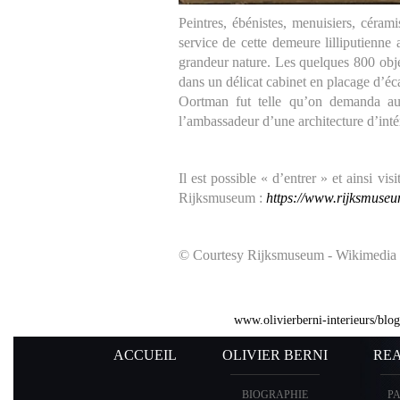
Peintres, ébénistes, menuisiers, céramis
service de cette demeure lilliputienne
grandeur nature. Les quelques 800 objet
dans un délicat cabinet en placage d’éc
Oortman fut telle qu’on demanda au p
l’ambassadeur d’une architecture d’inté
Il est possible « d’entrer » et ainsi v
Rijksmuseum :
https://www.rijksmuseu
© Courtesy Rijksmuseum - Wikimedia
www.olivierberni-interieurs/blo
ACCUEIL
OLIVIER BERNI
REA
BIOGRAPHIE
P