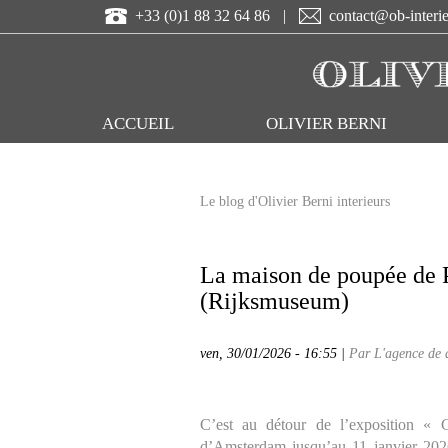
Aller
+33 (0)1 88 32 64 86
|
contact@ob-interi
au
contenu
principal
ACCUEIL
OLIVIER BERNI
Le blog d'Olivier Berni interieurs
La maison de poupée de 
(Rijksmuseum)
ven, 30/01/2026 - 16:55 |
Par L'agence de 
C’est au détour de l’exposition «
d’Amsterdam jusqu’au 11 janvier 202