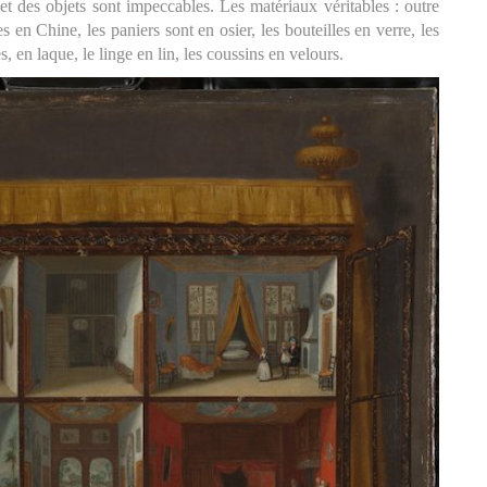
et des objets sont impeccables. Les matériaux véritables : outre
en Chine, les paniers sont en osier, les bouteilles en verre, les
, en laque, le linge en lin, les coussins en velours.