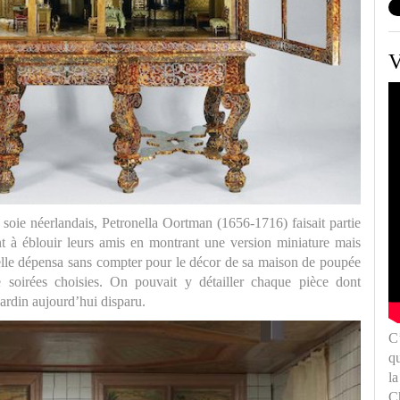
V
soie néerlandais, Petronella Oortman (1656-1716) faisait partie
t à éblouir leurs amis en montrant une version miniature mais
elle dépensa sans compter pour le décor de sa maison de poupée
de soirées choisies. On pouvait y détailler chaque pièce dont
ardin aujourd’hui disparu.
E
v
st
p