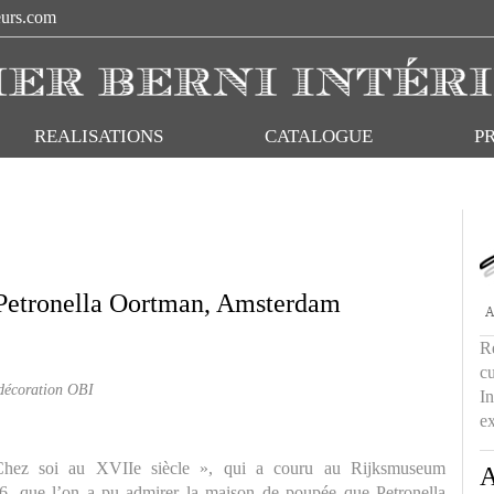
eurs.com
REALISATIONS
CATALOGUE
P
Petronella Oortman, Amsterdam
Re
cu
décoration OBI
In
ex
 Chez soi au XVIIe siècle », qui a couru au Rijksmuseum
A
6, que l’on a pu admirer la maison de poupée que Petronella