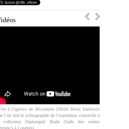
Previous
Next
idéos
n créant la collection « Volanges », Olivier Berni a
oulu remettre à l’honneur le foisonnement créatif des
yles décoratifs français des 18e et 19e siècles. Ligne de
assementerie disponible chez « Houlès » en 10