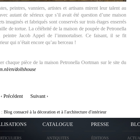
tes, peintres, vanniers, artistes et artisans mirent leur talent au
 avec autant de sérieux que s’il avait été question d’une maison
s imaginés et fabriqués sont conservés sur trois étages enserrés
aille de tortue. La célébrité de la maison de poupée de Petronella
eintre Jacob Appel de l’immortaliser. Ce faisant, il se fit
rieur qui n’était encore qu’au berceau !
isiter chaque pièce de la maison Petronella Oortman sur le site du
m.nl/en/dollshouse
‹ Précédent
Suivant ›
g
:
Blog consacré à la décoration et à l'architecture d'intérieur
LISATIONS
CATALOGUE
PRESSE
BL
ARTICULIERS
ANTIQUITES
ÉDITIONS
ACTUA