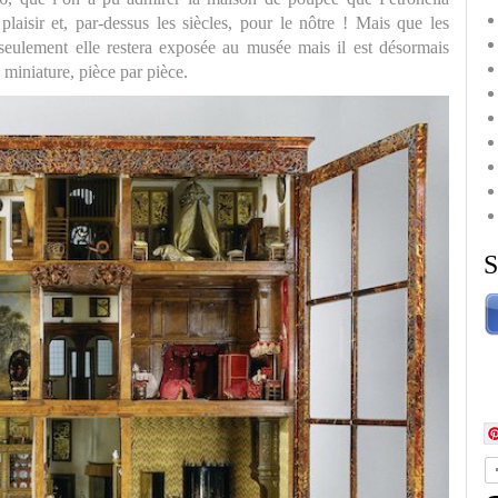
isir et, par-dessus les siècles, pour le nôtre ! Mais que les
 seulement elle restera exposée au musée mais il est désormais
 miniature, pièce par pièce.
S