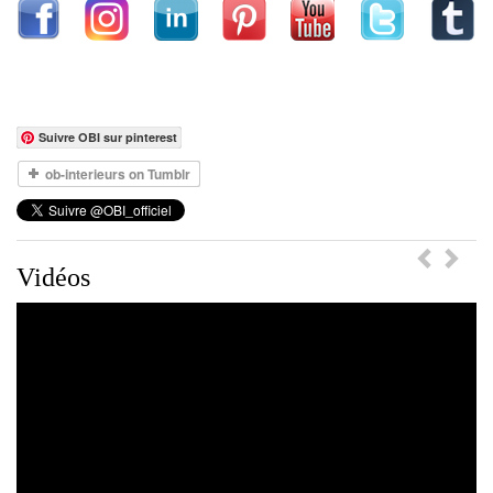
Suivre OBI sur pinterest
Previou
Ne
Vidéos