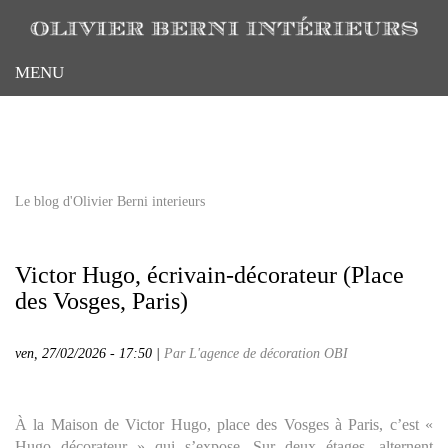
Aller
au
contenu
MENU
principal
Le blog d'Olivier Berni interieurs
Victor Hugo, écrivain-décorateur (Place
des Vosges, Paris)
ven, 27/02/2026 - 17:50 |
Par L'agence de décoration OBI
À la Maison de Victor Hugo, place des Vosges à Paris, c’est «
Hugo décorateur » qui s’expose. Sur deux étages, alternent