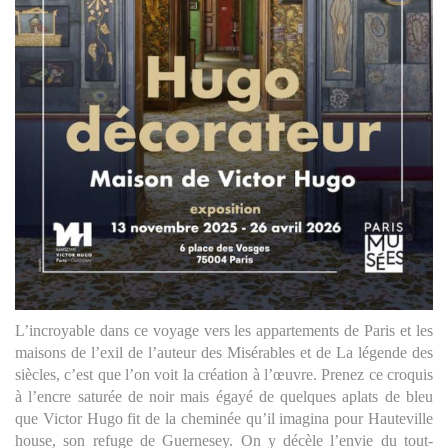
L’incroyable dans ce voyage vers les appartements de Paris et les
maisons de l’exil de l’auteur des Misérables et de La légende des
siècles, c’est que l’on voit la création à l’œuvre. Prenez ce croquis
à l’encre saturée de noir mais égayé de quelques aplats de bleu
que Victor Hugo fit de la cheminée qu’il imagina pour Hauteville
house, son refuge de Guernesey. On y décèle l’envie du tout-