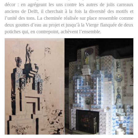
décor : en agrégeant les uns contre les autres de jolis carreaux
anciens de Delft, il cherchait à la fois la diversité des motifs et
l’unité des tons. La cheminée réalisée sur place ressemble comme
deux gouttes d’eau au projet et jusqu’à la Vierge flanquée de deux
potiches qui, en contrepoint, achèvent l’ensemble.