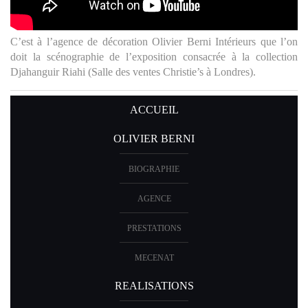
En créant la collection « Volanges », Olivier Berni a voulu
remettre à l’honneur le foisonnement créatif des styles décoratifs
français des 18e et 19e siècles. Ligne de passementerie disponible
chez « Houlès » en 10 couleurs.
ACCUEIL
OLIVIER BERNI
BIOGRAPHIE
AGENCE
PRESTATIONS
MECENAT
REALISATIONS